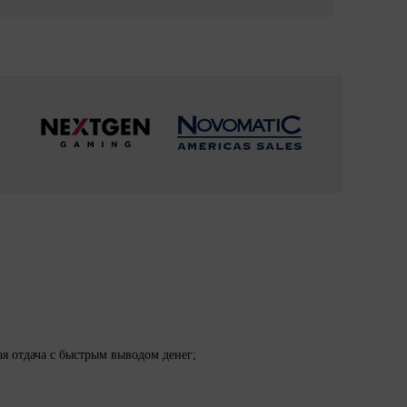
я отдача с быстрым выводом денег;