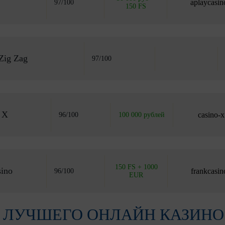
aplaycasi
97/100
150 FS
Zig Zag
97/100
 X
casino-
96/100
100 000 рублей
150 FS + 1000
sino
frankcasi
96/100
EUR
А ЛУЧШЕГО ОНЛАЙН КАЗИНО