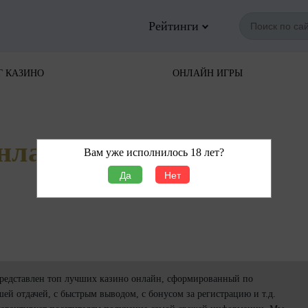
Рейтинги
Г КАЗИНО
ОНЛАЙН ИГРЫ
нлайн-казино
Вам уже исполнилось 18 лет?
Да
Нет
ярных хобби среди многочисленных российских пользователей интернета
новых развлекательных клубов. На сайте lavina-casino.com/ вы найдете 
выгодные условия для игры.
представлен топ лучших казино онлайн, сформированный по
ей отдачей, с быстрым выводом, с бонусом за регистрацию и т.д.