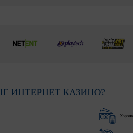
НГ ИНТЕРНЕТ КАЗИНО?
Хороша