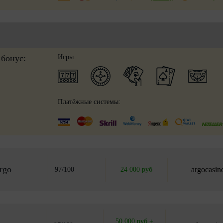
бонус:
Игры:
Платёжные системы:
rgo
argocasin
97/100
24 000 руб
50 000 руб +