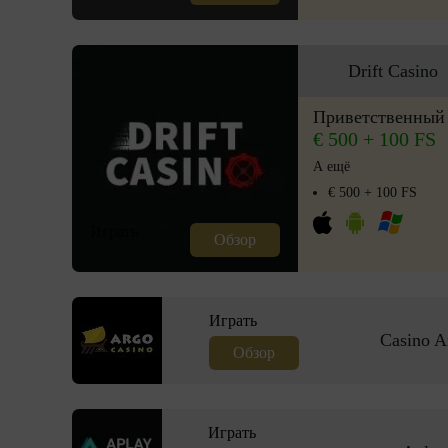
Drift Casino
Приветственный 
€ 500 + 100 FS
А ещё
€ 500 + 100 FS
Играть
Обзор
Играть
Casino A
Обзор
Играть