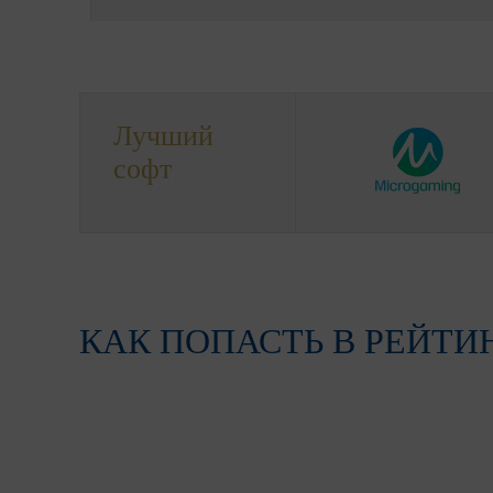
Лучший
софт
КАК ПОПАСТЬ В РЕЙТИ