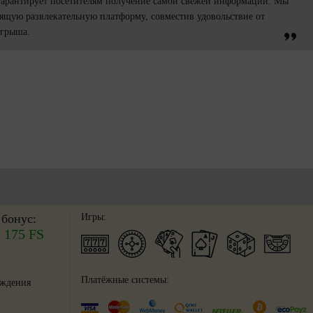
 гарантирует посетителям получение самой свежей информации. Мы
ящую развлекательную платформу, совместив удовольствие от
игрыша.
бонус:
Игры:
+ 175 FS
Платёжные системы:
ождения