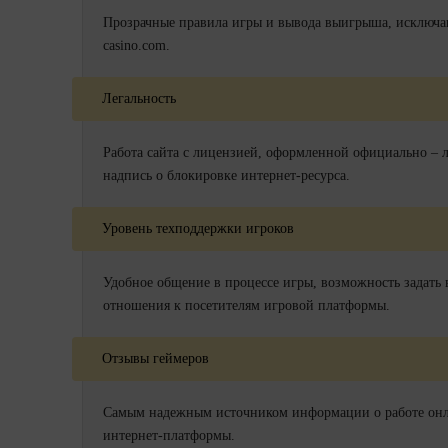
Прозрачные правила игры и вывода выигрыша, исключающ
casino.com.
Легальность
Работа сайта с лицензией, оформленной официально – л
надпись о блокировке интернет-ресурса.
Уровень техподдержки игроков
Удобное общение в процессе игры, возможность задать
отношения к посетителям игровой платформы.
Отзывы геймеров
Самым надежным источником информации о работе онла
интернет-платформы.