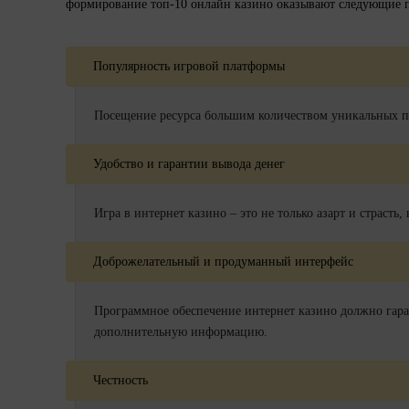
формирование топ-10 онлайн казино оказывают следующие 
Популярность игровой платформы
Посещение ресурса большим количеством уникальных по
Удобство и гарантии вывода денег
Игра в интернет казино – это не только азарт и страсть
Доброжелательный и продуманный интерфейс
Программное обеспечение интернет казино должно гаран
дополнительную информацию.
Честность