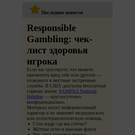
Последние новости
Responsible
Gambling: чек-
лист здоровья
игрока
Если вы чувствуете, что можете
причинить вред себе или другим —
позвоните в местные экстренные
службы. В США доступна бесплатная
горячая линия:
SAMHSA National
Helpline
— круглосуточно,
конфиденциально.
Материал носит информативный
характер и не заменяет медицинскую
или психотерапевтическую помощь.
Стоп-кадр: где вы сейчас?
Жёлтые огни и красные флаги
Чек-лист здоровья игрока