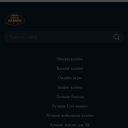
предложения
Знак стыда и
«я-
Скрываете игру
0–
нарастания
сообщения»
от близких?
3
риска
для друга/
пары, без
обвинений
Удалите
сохранённые
карты из
аккаунтов.
Поставьте
Берёте в долг на
0–
Финансовый
лимит на
Обзоры казино
ставки?
3
красный флаг
банк-карте,
Каталог казино
попросите
близкого
Онлайн игры
держать
«буфер»
Акции казино
Запишите
«правило 24
Лучшие бонусы
ч»: после
любой
Лучшие Live-казино
«Отыгрываетесь»
0–
Эскалация и
потери —
после потерь?
3
импульсивность
пауза сутки.
Лучшие мобильные казино
Повесьте
Лучшие версии для ПК
заметку у