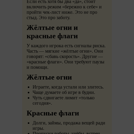
Если есть хотя бы два «да», стоит
включить режим «бережно к себе» и
пройти чек-лист ниже. Это не про
стыд. Это про заботу.
Жёлтые огни и
красные флаги
У каждого игрока есть сигналы риска.
Часть — мягкие «жёлтые огни». Они
говорят: «сбавь скорость». Другие —
«красные флаги». Они требуют паузы
и помощи.
Жёлтые огни
Играете, когда устали или злитесь.
Чаще думаете об игре в будни.
Чуть сдвигаете лимит «только
сегодня».
Красные флаги
Долги, займы, продажа вещей ради
игры.
Пропуски работы, учёбы, встреч.