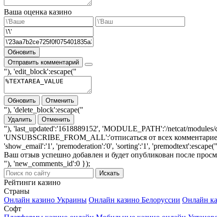
Ваша оценка казино
Обновить
Отправить комментарий
"), 'edit_block':escape("
Обновить
Отменить
"), 'delete_block':escape("
Удалить
Отменить
"), 'last_updated':'1618889152', 'MODULE_PATH':'/netcat/modul
'UNSUBSCRIBE_FROM_ALL':'отписаться от всех комментариев', 'edit_acc
'show_email':'1', 'premoderation':'0', 'sorting':'1', 'premodtext':escape(
Ваш отзыв успешно добавлен и будет опубликован после просм
"), 'new_comments_id':0 });
Искать
Рейтинги казино
Страны
Онлайн казино Украины
Онлайн казино Белоруссии
Онлайн ка
Софт