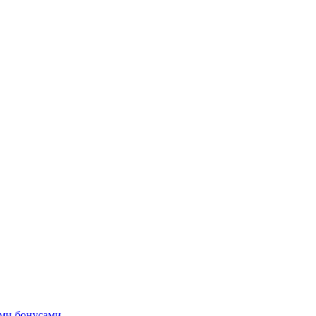
ыми бонусами