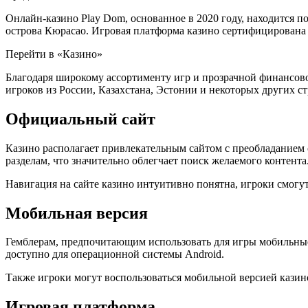
Онлайн-казино Play Dom, основанное в 2020 году, находится
острова Кюрасао. Игровая платформа казино сертифицирована 
Перейти в «Казино»
Благодаря широкому ассортименту игр и прозрачной финансов
игроков из России, Казахстана, Эстонии и некоторых других 
Официальный сайт
Казино располагает привлекательным сайтом с преобладанием 
разделам, что значительно облегчает поиск желаемого контента
Навигация на сайте казино интуитивно понятна, игроки смогу
Мобильная версия
Гемблерам, предпочитающим использовать для игры мобильные
доступно для операционной системы Android.
Также игроки могут воспользоваться мобильной версией казино
Игровая платформа