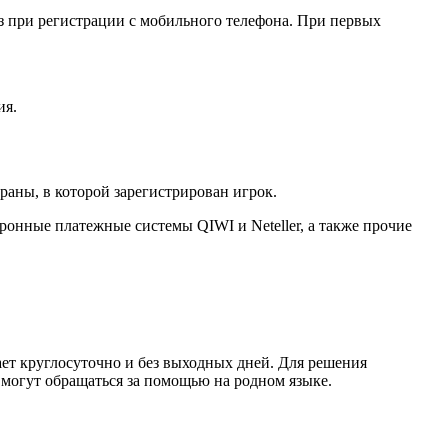
з при регистрации с мобильного телефона. При первых
ия.
раны, в которой зарегистрирован игрок.
онные платежные системы QIWI и Neteller, а также прочие
ет круглосуточно и без выходных дней. Для решения
могут обращаться за помощью на родном языке.